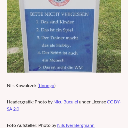
Nils Kowalczek (
tinongo
)
Headergrafik: Photo by
Nicu Buculei
under License
CC BY-
SA 2.0
Foto Aufsteller: Photo by
Nils Iver Bergmann