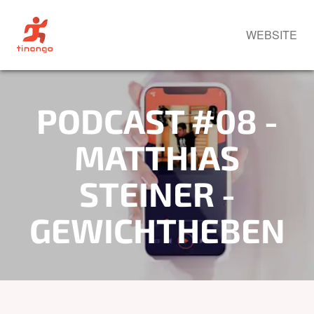
WEBSITE
PODCAST #08 -
MATTHIAS
STEINER -
GEWICHTHEBEN