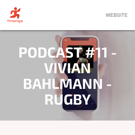
WEBSITE
PODCAST #11 -
VIVIAN
BAHLMANN -
RUGBY